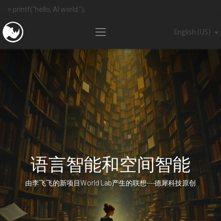
> printf("hello, AI world.");
English (US)
语言智能和空间智能
由李飞飞的新项目World Lab产生的联想----德犀科技原创