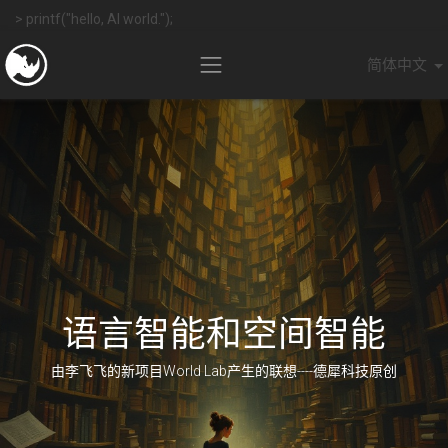
> printf("hello, AI world.");
简体中文
语言智能和空间智能
由李飞飞的新项目World Lab产生的联想----德犀科技原创