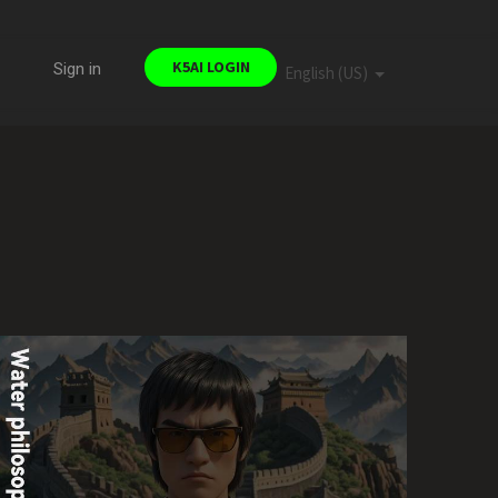
K5AI LOGIN
Sign in
English (US)