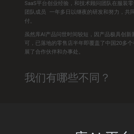
SaaS平台创业经验，和技术顾问团队在服装零
团队成员
一年多日以继夜的研发和努力，共
付。
CONTACT INFORMATION
虽然库AI产品问世时间较短，因产品极具创
ADDRESS
可，已落地的零售店半年即覆盖了中国20多
No.42 TianHe Road,LinPing Dist.
HangZhou City
展了合作伙伴和办事处。
ZheJiang Province,
China
PHONE
我们有哪些不同？
19967322280
EMAIL
sales@k5ai.cn
WORKING DAYS/HOURS
Mon - Fri / 9:00AM - 8:00PM