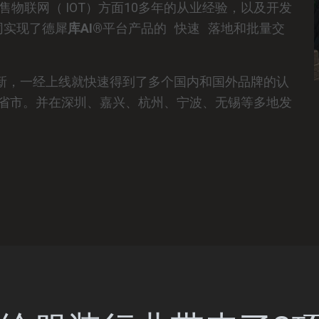
售物联网（ IOT）方面10多年的从业经验，以及开发
同实现了德犀
库AI®
平台产品的
快速
落地和批量交
K5AI
MAIN LINKS
新新，一经上线就快速得到了多个国内和国外品牌的认
About Us
GS1 Encoder
个省市。并在深圳、嘉兴、杭州、宁波、无锡等多地发
Contact Us
ISO
KIMI
Axia Lab
Mars code
Auburn Lab
K5AI DEMO
RFID Journal