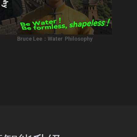
BE THE FIRST TO KNOW
Bruce Lee：Water
Philosophy
NEWSLETTER SIGNUP:
Subscribe