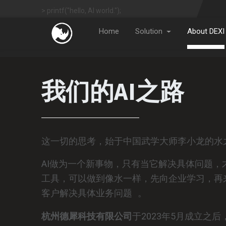
> printf("hello, AI world.");
Home
Solution
About DEXI
我们的AI之路
这一切的思考，始于中国武学大师李小龙的水
AI做为一个新事物，只有当它解决具体问题，
工具，可以做到像水一样，先向企业学习，再
客户解决具体业务问题
。
杭州德犀科技有限公司
于2023年5月成立之后